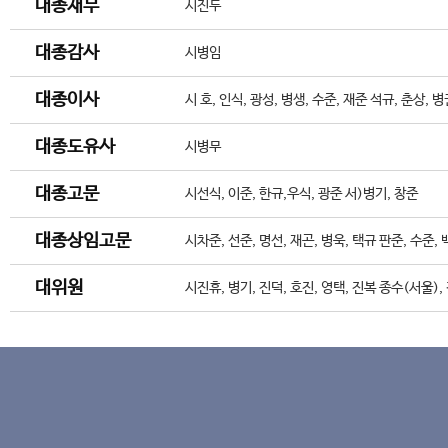
대종재무
시진두
대종감사
시병임
대종이사
시 호, 인식, 광성, 병생, 수준, 재준 석규, 춘상, 병
대종도유사
시병무
대종고문
시선식, 이준, 한규,우식, 광준 서)병기, 창준
대종상임고문
시차준, 선준, 명선, 재곤, 병욱, 택규 판준, 수준, 
대위원
시진휴, 병기, 진덕, 호진, 영택, 진복 종수(서울),